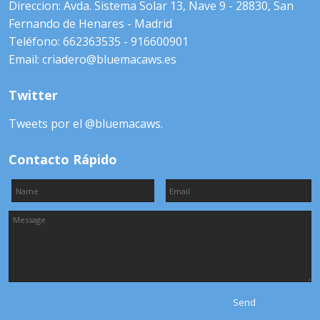
Direccion: Avda. Sistema Solar 13, Nave 9 - 28830, San
Fernando de Henares - Madrid
Teléfono: 662363535 - 916600901
Email: criadero@bluemacaws.es
Twitter
Tweets por el @bluemacaws.
Contacto Rápido