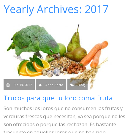
Yearly Archives:
2017
Venta
Contacto
Blog
Dic 18, 2017
Anna Berto
Blog
Trucos para que tu loro coma fruta
Son muchos los loros que no consumen las frutas y
verduras frescas que necesitan, ya sea porque no les
son ofrecidas o porque las rechazan. Es bastante
frecuente en aquellos loros que no han sido