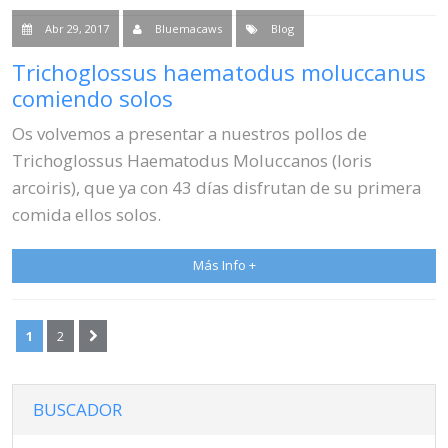
Abr 29, 2017
Bluemacaws
Blog
Trichoglossus haematodus moluccanus
comiendo solos
Os volvemos a presentar a nuestros pollos de
Trichoglossus Haematodus Moluccanos (loris
arcoiris), que ya con 43 días disfrutan de su primera
comida ellos solos.
Más Info +
1
2
BUSCADOR