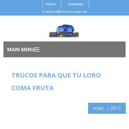
Inicio
Contacto
criadero@bluemacaws.es
MAIN MENU
Inicio
TRUCOS PARA QUE TU LORO
Nosotros
COMA FRUTA
Aves
2017
HOME
Antes de Adoptar
Salud Ave