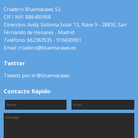
Criadero Bluemacaws S.L.
CIF / NIF: B86405958
Direccion: Avda. Sistema Solar 13, Nave 9 - 28830, San
Fernando de Henares - Madrid
Teléfono: 662363535 - 916600901
Email: criadero@bluemacaws.es
Twitter
Tweets por el @bluemacaws.
Contacto Rápido