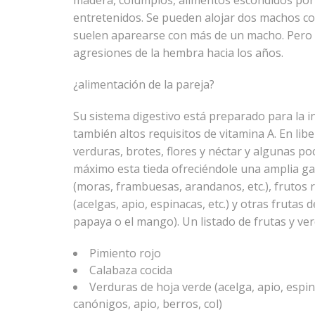
madera, columpios, alimentos escondidos por
entretenidos. Se pueden alojar dos machos co
suelen aparearse con más de un macho. Pero en
agresiones de la hembra hacia los años.
¿alimentación de la pareja?
Su sistema digestivo está preparado para la 
también altos requisitos de vitamina A. En li
verduras, brotes, flores y néctar y algunas po
máximo esta tieda ofreciéndole una amplia g
(moras, frambuesas, arandanos, etc.), frutos ro
(acelgas, apio, espinacas, etc.) y otras fruta
papaya o el mango). Un listado de frutas y ve
Pimiento rojo
Calabaza cocida
Verduras de hoja verde (acelga, apio, espin
canónigos, apio, berros, col)