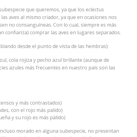
 subespecie que queremos, ya que los eclectus
r las aves al mismo criador, ya que en ocasiones nos
en no consanguíneas. Con lo cual, siempre es más
ran confianza) comprar las aves en lugares separados.
blando desde el punto de vista de las hembras):
ul, cola rojiza y pecho azul brillante (aunque de
cies azules más frecuentes en nuestro país son las
ntensos y más contrastados)
des, con el rojo más palido)
ueña y su rojo es más pálido)
 e incluso morado en alguna subespecie, no presentan