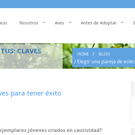
nicio
Nosotros
Aves
Antes de Adoptar
S
CTUS: CLAVES
HOME
BLOG
Elegir una pareja de eclec
aves para tener éxito
 ejemplares jóvenes criados en cautividad?