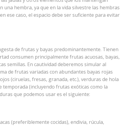
 las jaulas y otros elementos que los mantengan
n una hembra, ya que en la vida silvestre las hembras
 ese caso, el espacio debe ser suficiente para evitar
ingesta de frutas y bayas predominantemente. Tienen
bertad consumen principalmente frutas acuosas, bayas,
cas semillas. En cautividad deberemos simular al
ama de frutas variadas con abundantes bayas rojas
jos (ciruelas, fresas, granada, etc.), verduras de hola
s de temporada (incluyendo frutas exóticas como la
rduras que podemos usar es el siguiente:
acas (preferiblemente cocidas), endivia, rúcula,