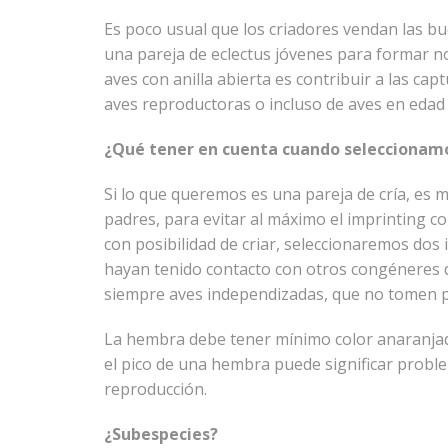
Es poco usual que los criadores vendan las bue
una pareja de eclectus jóvenes para formar n
aves con anilla abierta es contribuir a las c
aves reproductoras o incluso de aves en edad f
¿Qué tener en cuenta cuando seleccionamo
Si lo que queremos es una pareja de cría, es 
padres, para evitar al máximo el imprinting 
con posibilidad de criar, seleccionaremos dos
hayan tenido contacto con otros congéneres d
siempre aves independizadas, que no tomen pa
La hembra debe tener mínimo color anaranjado
el pico de una hembra puede significar probl
reproducción.
¿Subespecies?