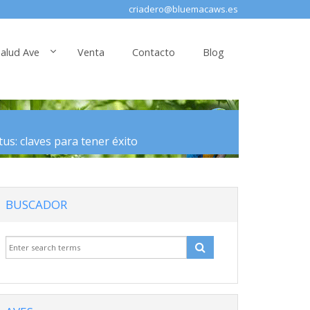
criadero@bluemacaws.es
alud Ave
Venta
Contacto
Blog
tus: claves para tener éxito
BUSCADOR