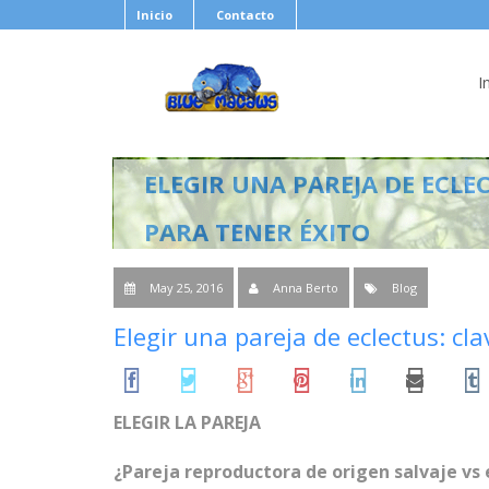
Inicio
Contacto
I
ELEGIR UNA PAREJA DE ECLE
PARA TENER ÉXITO
May 25, 2016
Anna Berto
Blog
Elegir una pareja de eclectus: cl
ELEGIR LA PAREJA
¿Pareja reproductora de origen salvaje vs