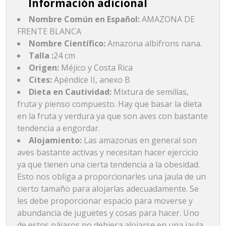
Información adicional
Nombre Común en Español:
AMAZONA DE
FRENTE BLANCA
Nombre Científico:
Amazona albifrons nana.
Talla :
24 cm
Origen:
Méjico y Costa Rica
Cites:
Apéndice II, anexo B
Dieta en Cautividad:
Mixtura de semillas,
fruta y pienso compuesto. Hay que basar la dieta
en la fruta y verdura ya que son aves con bastante
tendencia a engordar.
Alojamiento:
Las amazonas en general son
aves bastante activas y necesitan hacer ejercicio
ya que tienen una cierta tendencia a la obesidad.
Esto nos obliga a proporcionarles una jaula de un
cierto tamaño para alojarlas adecuadamente. Se
les debe proporcionar espacio para moverse y
abundancia de juguetes y cosas para hacer. Uno
de estos pájaros no debiera alojarse en una jaula