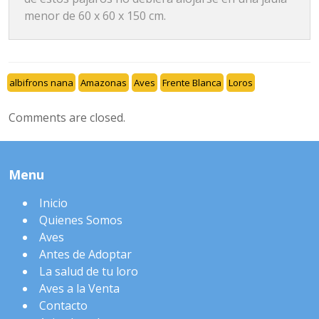
menor de 60 x 60 x 150 cm.
albifrons nana
Amazonas
Aves
Frente Blanca
Loros
Comments are closed.
Menu
Inicio
Quienes Somos
Aves
Antes de Adoptar
La salud de tu loro
Aves a la Venta
Contacto