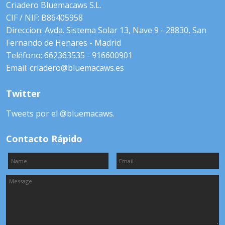
Criadero Bluemacaws S.L.
CIF / NIF: B86405958
Direccion: Avda. Sistema Solar 13, Nave 9 - 28830, San
Fernando de Henares - Madrid
Teléfono: 662363535 - 916600901
Email: criadero@bluemacaws.es
Twitter
Tweets por el @bluemacaws.
Contacto Rápido