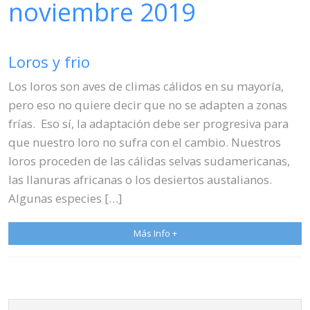
noviembre 2019
Venta
Nov 09, 2019
Anna Berto
Blog
Contacto
Loros y frio
Blog
Los loros son aves de climas cálidos en su mayoría,
pero eso no quiere decir que no se adapten a zonas
frías. Eso sí, la adaptación debe ser progresiva para
que nuestro loro no sufra con el cambio. Nuestros
loros proceden de las cálidas selvas sudamericanas,
las llanuras africanas o los desiertos austalianos.
Algunas especies […]
Más Info +