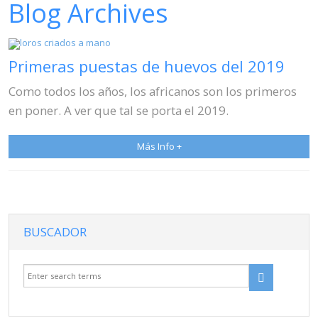
Blog Archives
Venta
Ene 14, 2019
Ivan Robles
Blog
Contacto
Primeras puestas de huevos del 2019
Blog
Como todos los años, los africanos son los primeros
en poner. A ver que tal se porta el 2019.
Más Info +
BUSCADOR