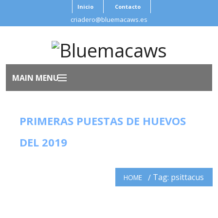
Inicio
Contacto
criadero@bluemacaws.es
MAIN MENU
Inicio
PRIMERAS PUESTAS DE HUEVOS
Nosotros
DEL 2019
Aves
Tag: psittacus
HOME
Antes de Adoptar
Salud Ave