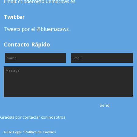
Email: criadero@bluemacaws.es
Twitter
Tweets por el @bluemacaws.
Contacto Rápido
Gracias por contactar con nosotros
Aviso Legal
/
Política de Cookies