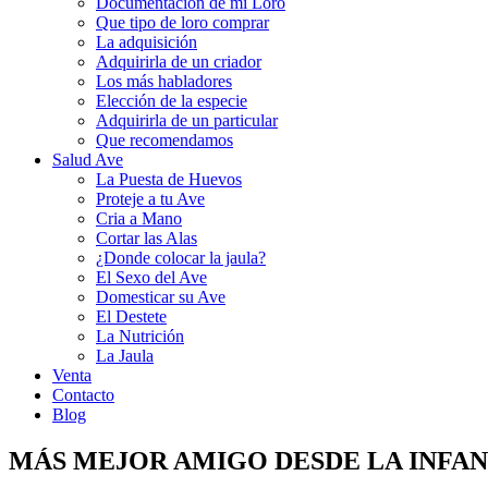
Documentacion de mi Loro
Que tipo de loro comprar
La adquisición
Adquirirla de un criador
Los más habladores
Elección de la especie
Adquirirla de un particular
Que recomendamos
Salud Ave
La Puesta de Huevos
Proteje a tu Ave
Cria a Mano
Cortar las Alas
¿Donde colocar la jaula?
El Sexo del Ave
Domesticar su Ave
El Destete
La Nutrición
La Jaula
Venta
Contacto
Blog
MÁS MEJOR AMIGO DESDE LA INFANC