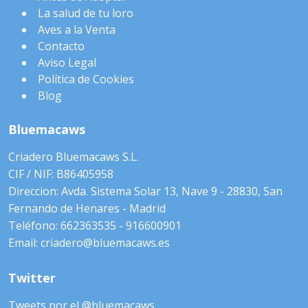
La salud de tu loro
Aves a la Venta
Contacto
Aviso Legal
Política de Cookies
Blog
Bluemacaws
Criadero Bluemacaws S.L.
CIF / NIF: B86405958
Direccion: Avda. Sistema Solar 13, Nave 9 - 28830, San
Fernando de Henares - Madrid
Teléfono: 662363535 - 916600901
Email: criadero@bluemacaws.es
Twitter
Tweets por el @bluemacaws.