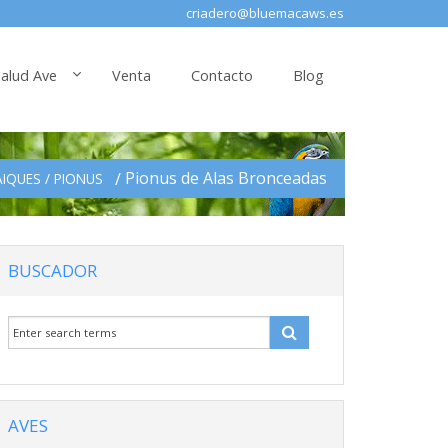
criadero@bluemacaws.es
alud Ave
Venta
Contacto
Blog
Pionus de Alas Bronceadas
IQUES / PIONUS
BUSCADOR
AVES