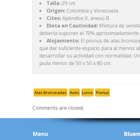
Talla :
29 cm
Origen:
Colombia y Venezuela
Cites:
Apéndice II, anexo B
Dieta en Cautividad:
Mixtura de semill
debería suponer el 70% aproximadamente d
Alojamiento:
El pionus de alas bronce
que dar suficiente espacio para al menos 
desarrollar su actividad con normalidad. U
jaula menor de 50 x 50 x 80 cm.
Alas Bronceadas
Aves
Loros
Pionus
Comments are closed.
Menu
Blue