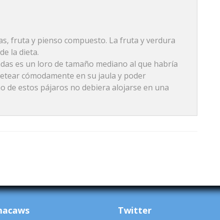
as, fruta y pienso compuesto. La fruta y verdura
e la dieta.
adas es un loro de tamaño mediano al que habría
aletear cómodamente en su jaula y poder
no de estos pájaros no debiera alojarse en una
macaws
Twitter