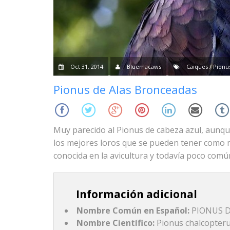
Oct 31, 2014
Bluemacaws
Caiques / Pionu
Pionus de Alas Bronceadas
Muy parecido al Pionus de cabeza azul, aunqu
los mejores loros que se pueden tener como
conocida en la avicultura y todavía poco comú
Información adicional
Nombre Común en Español:
PIONUS 
Nombre Científico:
Pionus chalcopter