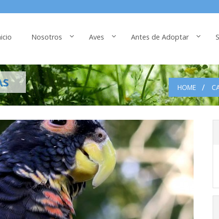
nicio
Nosotros
Aves
Antes de Adoptar
S
AS
HOME
CA