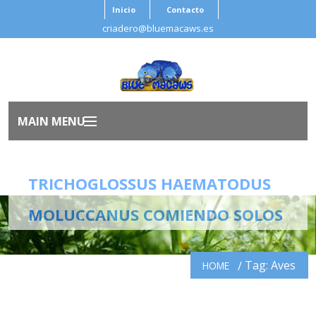
Inicio
Contacto
criadero@bluemacaws.es
MAIN MENU
Inicio
TRICHOGLOSSUS HAEMATODUS
Nosotros
MOLUCCANUS COMIENDO SOLOS
Aves
Tag: Aves
HOME
Antes de Adoptar
Salud Ave