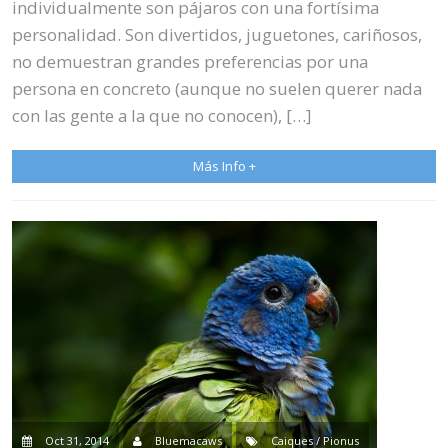
individualmente son pájaros con una fortísima
personalidad. Son divertidos, juguetones, cariñosos,
no demuestran grandes preferencias por una
persona en concreto (aunque no suelen querer nada
con las gente a la que no conocen), […]
Más Info +
Oct 31, 2014
Bluemacaws
Caiques / Pionus