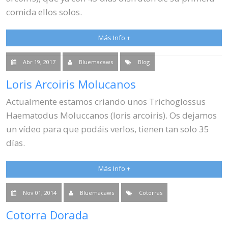
comida ellos solos.
Más Info +
Abr 19, 2017
Bluemacaws
Blog
Loris Arcoiris Molucanos
Actualmente estamos criando unos Trichoglossus
Haematodus Moluccanos (loris arcoiris). Os dejamos
un vídeo para que podáis verlos, tienen tan solo 35
días.
Más Info +
Nov 01, 2014
Bluemacaws
Cotorras
Cotorra Dorada