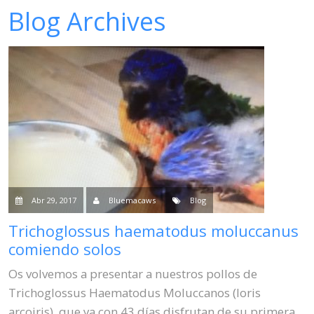
Blog Archives
Venta
Contacto
Blog
Abr 29, 2017
Bluemacaws
Blog
Trichoglossus haematodus moluccanus
comiendo solos
Os volvemos a presentar a nuestros pollos de
Trichoglossus Haematodus Moluccanos (loris
arcoiris), que ya con 43 días disfrutan de su primera