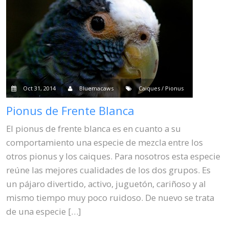
Oct 31, 2014
Bluemacaws
Caiques / Pionus
Pionus de Frente Blanca
El pionus de frente blanca es en cuanto a su
comportamiento una especie de mezcla entre los
otros pionus y los caiques. Para nosotros esta especie
reúne las mejores cualidades de los dos grupos. Es
un pájaro divertido, activo, juguetón, cariñoso y al
mismo tiempo muy poco ruidoso. De nuevo se trata
de una especie […]