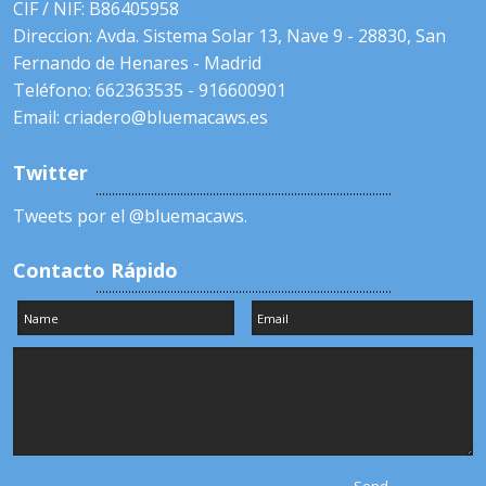
CIF / NIF: B86405958
Direccion: Avda. Sistema Solar 13, Nave 9 - 28830, San
Fernando de Henares - Madrid
Teléfono: 662363535 - 916600901
Email: criadero@bluemacaws.es
Twitter
Tweets por el @bluemacaws.
Contacto Rápido