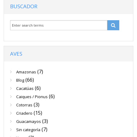
BUSCADOR
Venta
Contacto
Blog
AVES
(7)
Amazonas
(66)
Blog
(6)
Cacatúas
(6)
Caiques / Pionus
(3)
Cotorras
(15)
Criadero
(3)
Guacamayos
(7)
Sin categoría