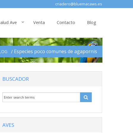
criadero@bluemacaws.es
alud Ave
Venta
Contacto
Blog
Especies poco comunes de agapornis
LOG
BUSCADOR
AVES