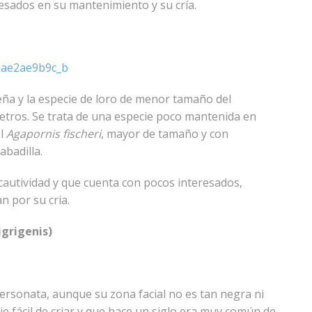
esados en su mantenimiento y su cría.
eña y la especie de loro de menor tamaño del
etros. Se trata de una especie poco mantenida en
el
Agapornis fischeri
, mayor de tamaño y con
abadilla.
n cautividad y que cuenta con pocos interesados,
n por su cria.
igrigenis)
ersonata, aunque su zona facial no es tan negra ni
ie fácil de criar y que hace un siglo era muy común de