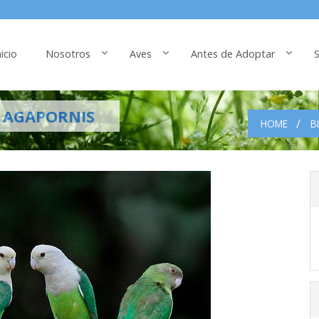
nicio
Nosotros
Aves
Antes de Adoptar
S
E AGAPORNIS
HOME
B