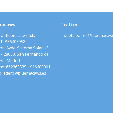
macaws
Twitter
ro Bluemacaws S.L.
Tweets por el @bluemacaws
NIF: B86405958
on: Avda. Sistema Solar 13,
 - 28830, San Fernando de
s - Madrid
no: 662363535 - 916600901
 criadero@bluemacaws.es