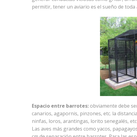
permitir, tener un aviario es el sueño de toda
Espacio entre barrotes:
obviamente debe ser 
canarios, agapornis, pinzones, etc. la distanc
ninfas, loros, arantingas, lorito senegalés, e
Las aves más grandes como yacos, papagayos,
cm de separación entre barrotes. Para las esp