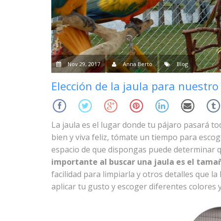
Nov 29, 2017
Anna Berto
Blog
Elección de la jaula para nuestro
La jaula es el lugar donde tu pájaro pasará to
bien y viva feliz, tómate un tiempo para esco
espacio de que dispongas puede determinar 
importante al buscar una jaula es el tamañ
facilidad para limpiarla y otros detalles que
aplicar tu gusto y escoger diferentes colores 