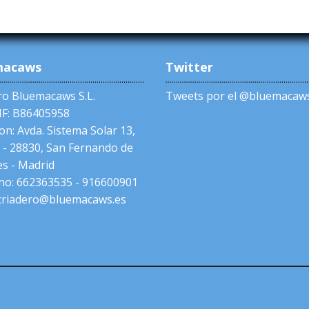
macaws
Twitter
ro Bluemacaws S.L.
Tweets por el @bluemacaws
NIF: B86405958
on: Avda. Sistema Solar 13,
 - 28830, San Fernando de
s - Madrid
no: 662363535 - 916600901
 criadero@bluemacaws.es