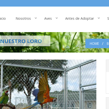
nicio
Nosotros
Aves
Antes de Adoptar
S
A NUESTRO LORO
HOME
B