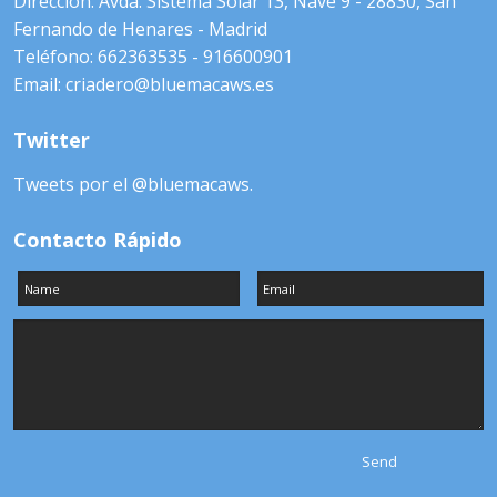
Direccion: Avda. Sistema Solar 13, Nave 9 - 28830, San
Fernando de Henares - Madrid
Teléfono: 662363535 - 916600901
Email: criadero@bluemacaws.es
Twitter
Tweets por el @bluemacaws.
Contacto Rápido