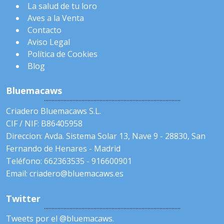
La salud de tu loro
Aves a la Venta
Contacto
Aviso Legal
Política de Cookies
Blog
Bluemacaws
Criadero Bluemacaws S.L.
CIF / NIF: B86405958
Direccion: Avda. Sistema Solar 13, Nave 9 - 28830, San
Fernando de Henares - Madrid
Teléfono: 662363535 - 916600901
Email: criadero@bluemacaws.es
Twitter
Tweets por el @bluemacaws.