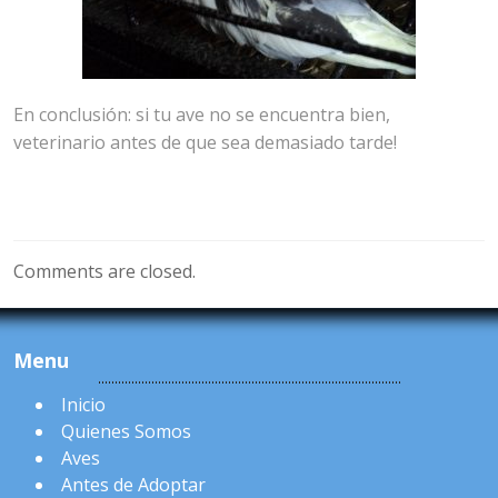
En conclusión: si tu ave no se encuentra bien,
veterinario antes de que sea demasiado tarde!
Comments are closed.
Menu
Inicio
Quienes Somos
Aves
Antes de Adoptar