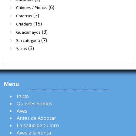
(6)
Caiques / Pionus
(3)
Cotorras
(15)
Criadero
(3)
Guacamayos
(7)
Sin categoría
(3)
Yacos
Menu
Inicio
Quienes Somos
Aves
Antes de Adoptar
La salud de tu loro
Aves a la Venta