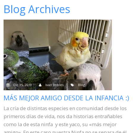
Blog Archives
Venta
Contacto
Blog
Dic 15, 2019
Ivan Robles
Blog
MÁS MEJOR AMIGO DESDE LA INFANCIA :)
La cría de distintas especies en comunidad desde los
primeros días de vida, nos da historias entrañables
como la de esta ninfa y este yaco, su «más mejor
amigo». En este caso nuestra Ninfa no se separa de él,