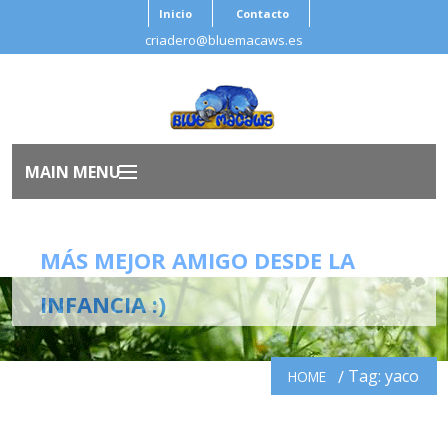
Inicio
Contacto
criadero@bluemacaws.es
MAIN MENU
Inicio
MÁS MEJOR AMIGO DESDE LA
Nosotros
INFANCIA :)
Aves
Tag: yaco
HOME
Antes de Adoptar
Salud Ave