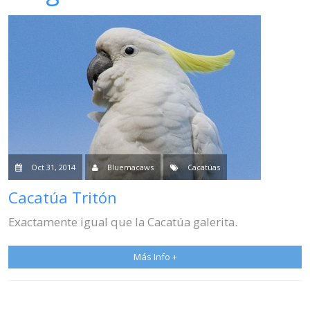
Venta
Contacto
Blog
Oct 31, 2014
Bluemacaws
Cacatúas
Cacatúa Tritón
Exactamente igual que la Cacatúa galerita.
Más Info +