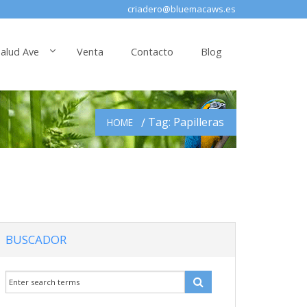
criadero@bluemacaws.es
alud Ave
Venta
Contacto
Blog
Tag: Papilleras
HOME
BUSCADOR