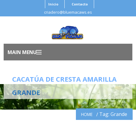
Inicio
Contacto
criadero@bluemacaws.es
MAIN MENU
Inicio
CACATÚA DE CRESTA AMARILLA
Nosotros
GRANDE
Aves
Tag: Grande
HOME
Antes de Adoptar
Salud Ave