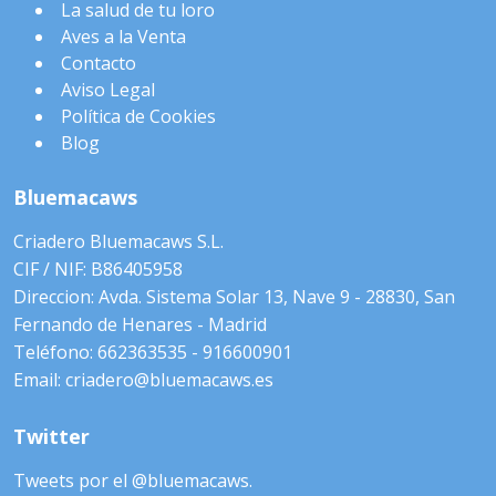
La salud de tu loro
Aves a la Venta
Contacto
Aviso Legal
Política de Cookies
Blog
Bluemacaws
Criadero Bluemacaws S.L.
CIF / NIF: B86405958
Direccion: Avda. Sistema Solar 13, Nave 9 - 28830, San
Fernando de Henares - Madrid
Teléfono: 662363535 - 916600901
Email: criadero@bluemacaws.es
Twitter
Tweets por el @bluemacaws.