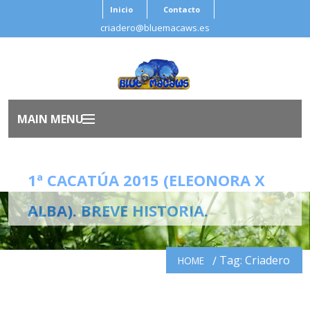
Inicio
Contacto
criadero@bluemacaws.es
MAIN MENU
Inicio
1ª CACATÚA 2015 (ELEONORA X
Nosotros
ALBA). BREVE HISTORIA.
Aves
Tag: Criadero
HOME
Antes de Adoptar
Salud Ave