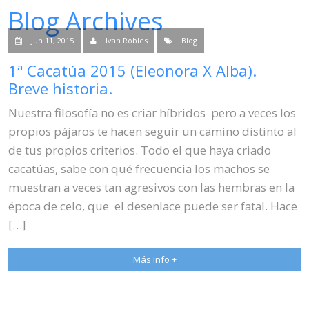
Blog Archives
Venta
Jun 11, 2015
Ivan Robles
Blog
Contacto
1ª Cacatúa 2015 (Eleonora X Alba).
Blog
Breve historia.
Nuestra filosofía no es criar híbridos pero a veces los
propios pájaros te hacen seguir un camino distinto al
de tus propios criterios. Todo el que haya criado
cacatúas, sabe con qué frecuencia los machos se
muestran a veces tan agresivos con las hembras en la
época de celo, que el desenlace puede ser fatal. Hace
[…]
Más Info +