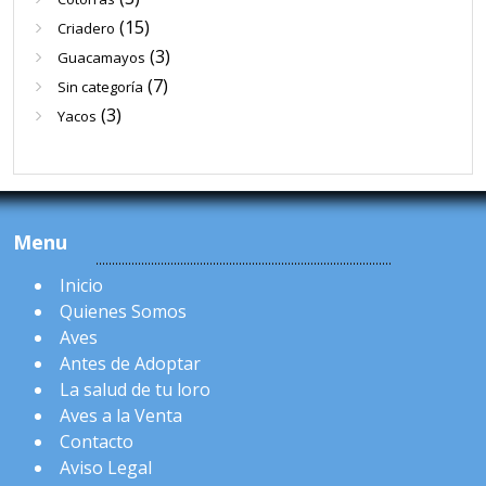
(15)
Criadero
(3)
Guacamayos
(7)
Sin categoría
(3)
Yacos
Menu
Inicio
Quienes Somos
Aves
Antes de Adoptar
La salud de tu loro
Aves a la Venta
Contacto
Aviso Legal