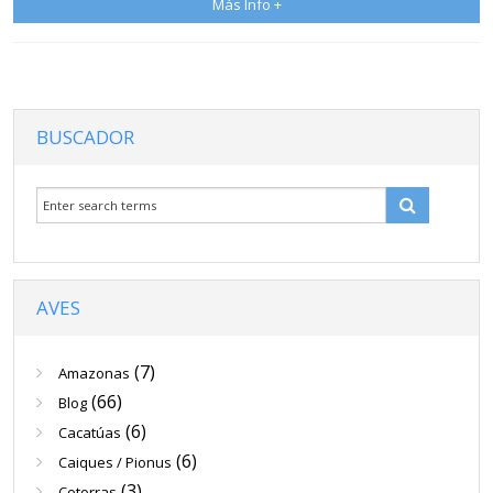
Más Info +
BUSCADOR
AVES
(7)
Amazonas
(66)
Blog
(6)
Cacatúas
(6)
Caiques / Pionus
(3)
Cotorras