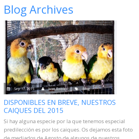
Blog Archives
Venta
Contacto
Blog
Sep 17, 2015
Ivan Robles
Blog
DISPONIBLES EN BREVE, NUESTROS
CAIQUES DEL 2015
Si hay alguna especie por la que tenemos especial
predilección es por los caiques. Os dejamos esta foto
de mediados de Agosto de algunos de nuestros