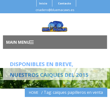
Inicio
Contacto
criadero@bluemacaws.es
MAIN MENU
Inicio
DISPONIBLES EN BREVE,
Nosotros
NUESTROS CAIQUES DEL 2015
Aves
Tag: caiques papilleros en venta
HOME
Antes de Adoptar
Salud Ave