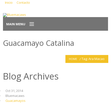
Inicio
Contacto
criadero@bluemacaws.es
MAIN MENU
Inicio
Guacamayo Catalina
Nosotros
Tag: Ara Macao
HOME
Aves
Blog Archives
Antes de Adoptar
Salud Ave
Oct 31, 2014
Bluemacaws
Venta
Guacamayos
Contacto