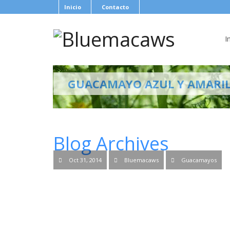
Inicio
Contacto
I
GUACAMAYO AZUL Y AMARI
Blog Archives
Oct 31, 2014
Bluemacaws
Guacamayos