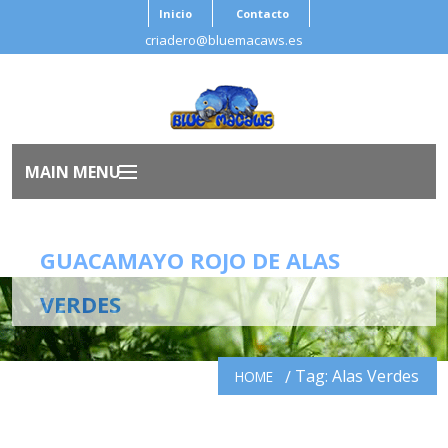
Inicio
Contacto
criadero@bluemacaws.es
MAIN MENU
Inicio
GUACAMAYO ROJO DE ALAS
Nosotros
VERDES
Aves
Tag: Alas Verdes
HOME
Antes de Adoptar
Salud Ave