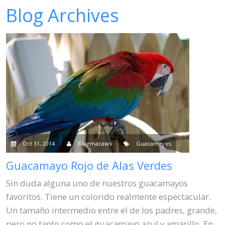
Blog Archives
Venta
Contacto
Blog
Oct 31, 2014
Bluemacaws
Guacamayos
Guacamayo Rojo de Alas Verdes
Sin duda alguna uno de nuestros guacamayos
favoritos. Tiene un colorido realmente espectacular.
Un tamaño intermedio entre el de los padres, grande,
pero no tanto como el guacamayo azul y amarillo. En