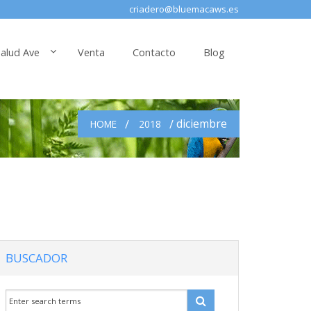
criadero@bluemacaws.es
alud Ave
Venta
Contacto
Blog
diciembre
HOME
2018
BUSCADOR