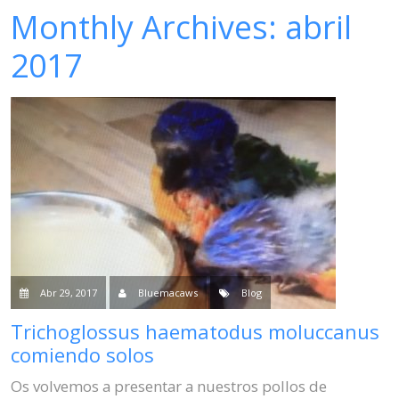
Monthly Archives:
abril
Venta
2017
Contacto
Blog
Abr 29, 2017
Bluemacaws
Blog
Trichoglossus haematodus moluccanus
comiendo solos
Os volvemos a presentar a nuestros pollos de