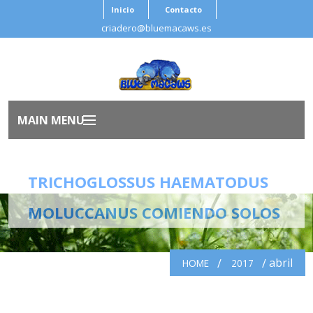
Inicio
Contacto
criadero@bluemacaws.es
MAIN MENU
Inicio
TRICHOGLOSSUS HAEMATODUS
Nosotros
MOLUCCANUS COMIENDO SOLOS
Aves
abril
HOME
2017
Antes de Adoptar
Salud Ave