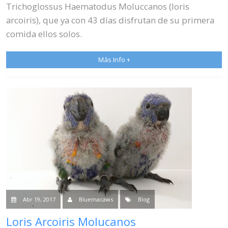
Trichoglossus Haematodus Moluccanos (loris
arcoiris), que ya con 43 días disfrutan de su primera
comida ellos solos.
Más Info +
Abr 19, 2017
Bluemacaws
Blog
Loris Arcoiris Molucanos