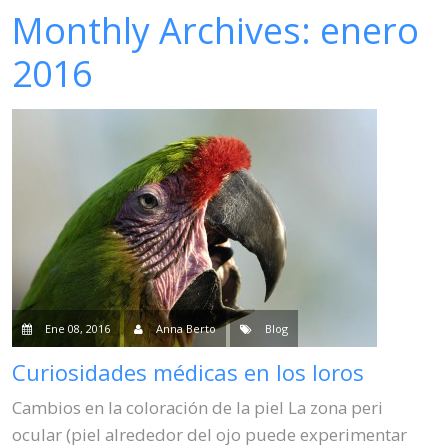
Monthly Archives:
enero
Venta
2016
Contacto
Blog
Ene 08, 2016
Anna Berto
Blog
Curiosidades médicas en los loros
Cambios en la coloración de la piel La zona peri
ocular (piel alrededor del ojo puede experimentar