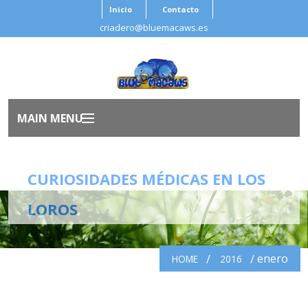
Inicio
Contacto
criadero@bluemacaws.es
MAIN MENU
Inicio
CURIOSIDADES MÉDICAS EN LOS
Nosotros
LOROS
Aves
enero
HOME
2016
Antes de Adoptar
Salud Ave